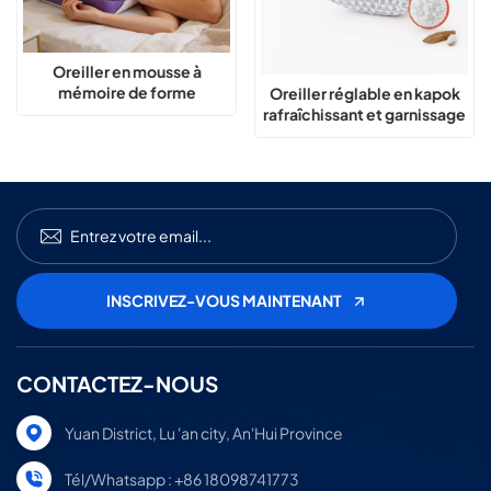
Oreiller en mousse à
mémoire de forme
Oreiller réglable en kapok
ajustable pour dormir sur le
rafraîchissant et garnissage
côté, sur le dos ou sur le
naturel
ventre - Oreiller
rafraîchissant
CONTACTEZ-NOUS
Yuan District, Lu 'an city, An'Hui Province
Tél/Whatsapp : +86 18098741773