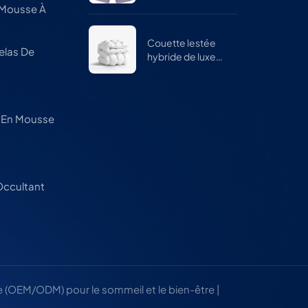
réglable pour
 Mousse À
hommes et
femmes
Couette lestée
elas De
hybride de luxe
pour l'hiver
nt En Mousse
e
ccultant
e (OEM/ODM) pour le sommeil et le bien-être |