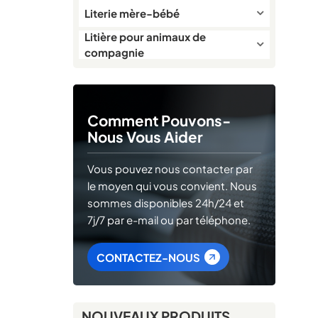
Literie mère-bébé
Litière pour animaux de
compagnie
Comment Pouvons-
Nous Vous Aider
Vous pouvez nous contacter par
le moyen qui vous convient. Nous
sommes disponibles 24h/24 et
7j/7 par e-mail ou par téléphone.
CONTACTEZ-NOUS
NOUVEAUX PRODUITS