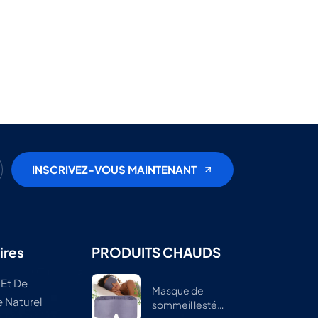
ires
PRODUITS CHAUDS
 Et De
Masque de
 Naturel
sommeil lesté