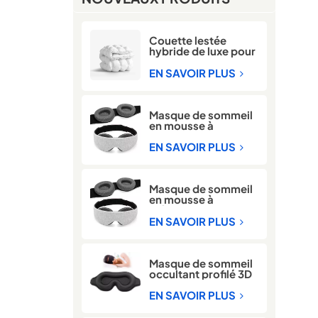
Couette lestée
hybride de luxe pour
l'hiver
EN SAVOIR PLUS
Masque de sommeil
en mousse à
mémoire de forme
3D pour bloquer la
EN SAVOIR PLUS
lumière
Masque de sommeil
en mousse à
mémoire de forme
3D réglable 100 %
EN SAVOIR PLUS
bloquant la lumière
Masque de sommeil
occultant profilé 3D
avec mousse à
mémoire de forme
EN SAVOIR PLUS