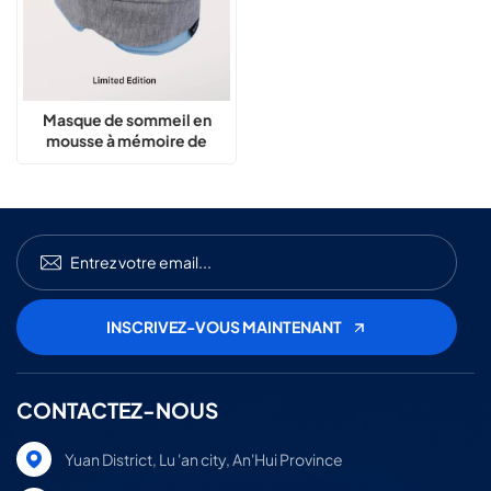
Masque de sommeil en
mousse à mémoire de
forme 3D avec panneau
relevable
CONTACTEZ-NOUS
Yuan District, Lu 'an city, An'Hui Province