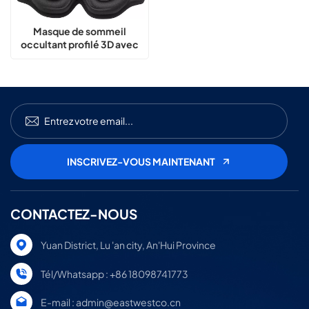
Masque de sommeil
occultant profilé 3D avec
mousse à mémoire de
forme
CONTACTEZ-NOUS
Yuan District, Lu 'an city, An'Hui Province
Tél/Whatsapp : +86 18098741773
E-mail : admin@eastwestco.cn