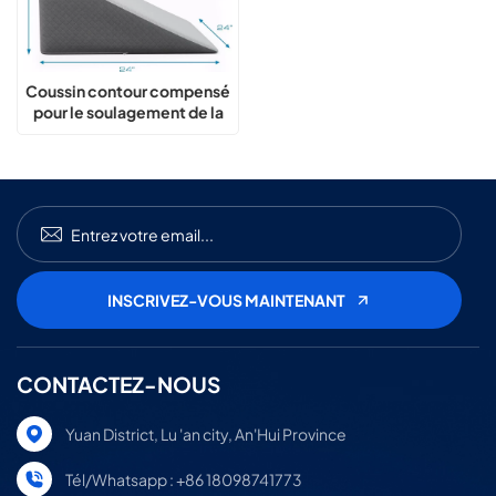
Coussin contour compensé
pour le soulagement de la
douleur et le confort
CONTACTEZ-NOUS
Yuan District, Lu 'an city, An'Hui Province
Tél/Whatsapp : +86 18098741773