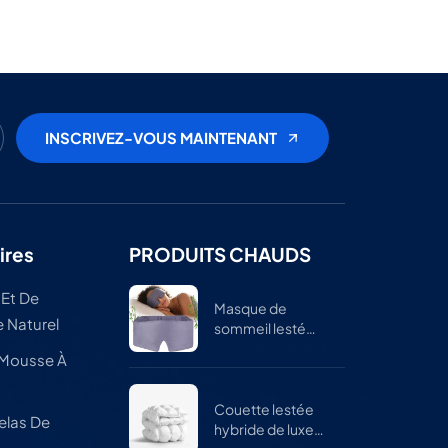
ires
PRODUITS CHAUDS
 Et De
Masque de
 Naturel
sommeil lesté
réglable pour
 Mousse À
hommes et
femmes
Couette lestée
elas De
hybride de luxe