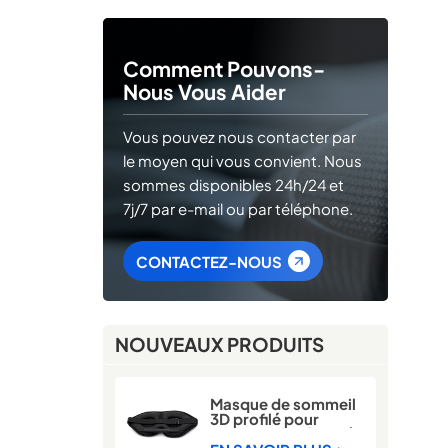
Comment Pouvons-
Nous Vous Aider
Vous pouvez nous contacter par
le moyen qui vous convient. Nous
sommes disponibles 24h/24 et
7j/7 par e-mail ou par téléphone.
CONTACTEZ-NOUS
NOUVEAUX PRODUITS
Masque de sommeil
3D profilé pour
dormeurs latéraux |