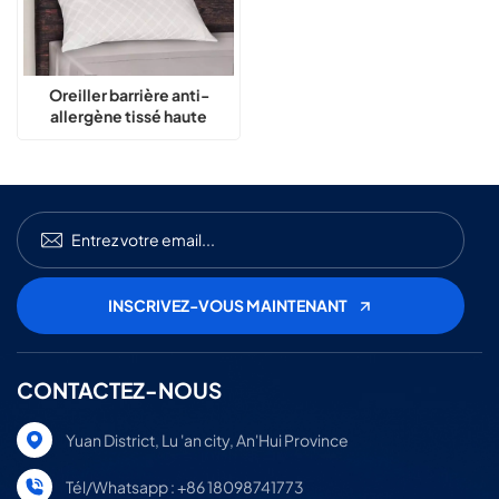
Oreiller barrière anti-
allergène tissé haute
densité
CONTACTEZ-NOUS
Yuan District, Lu 'an city, An'Hui Province
Tél/Whatsapp : +86 18098741773