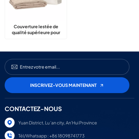
Couverture lestée de
qualité supérieure pour
adultes, confort respirant
CONTACTEZ-NOUS
Yuan District, Lu 'an city, An'Hui Province
Tél/Whatsapp : +86 18098741773