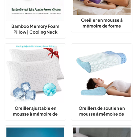
Oreiller en mousse à
mémoire de forme
Bamboo Memory Foam
ajustable pour dormir sur le
Pillow | Cooling Neck
côté, sur le dos ou sur le
Support Pillow for Better
ventre - Oreiller
Sleep
rafraîchissant
Oreiller ajustable en
Oreillers de soutien en
mousse à mémoire de
mousse à mémoire de
forme rafraîchissante pour
forme pour le cou et le dos
un soutien optimal de la
nuque et un sommeil