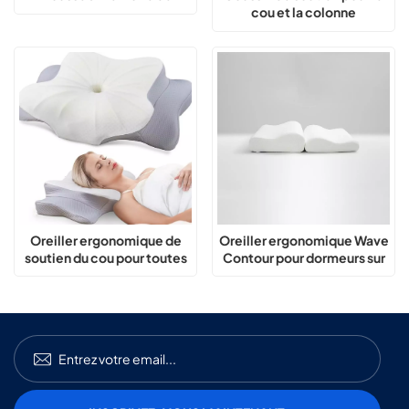
cou et la colonne
forme avec coussin
vertébrale Wedge
réglable et support en grille
Extension Contour
de gel
Oreiller ergonomique de
Oreiller ergonomique Wave
soutien du cou pour toutes
Contour pour dormeurs sur
les positions de sommeil
le côté et sur le dos