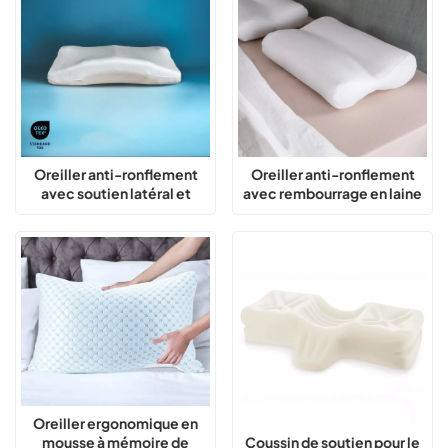
réparateur
Oreiller anti-ronflement
Oreiller anti-ronflement
avec soutien latéral et
avec rembourrage en laine
soulagement de la pression
biologique pour un sommeil
correcteur de posture
Oreiller ergonomique en
Coussin de soutien pour le
mousse à mémoire de