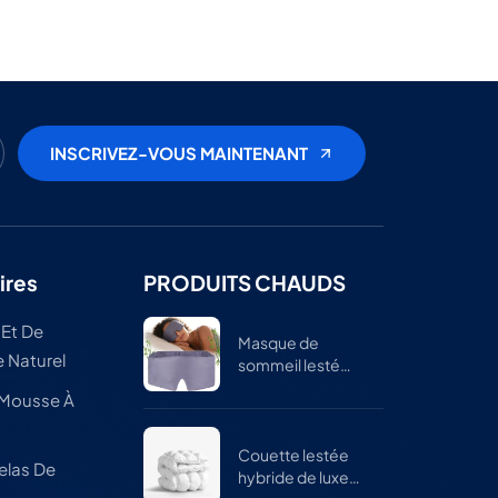
ires
PRODUITS CHAUDS
 Et De
Masque de
 Naturel
sommeil lesté
réglable pour
 Mousse À
hommes et
femmes
Couette lestée
elas De
hybride de luxe