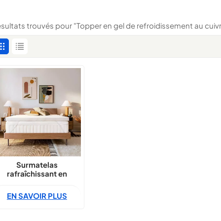
résultats trouvés pour "Topper en gel de refroidissement au cuiv
Surmatelas
rafraîchissant en
mousse à mémoire de
forme en cuivre,
EN SAVOIR PLUS
oulageant la pression
et isolant les
mouvements