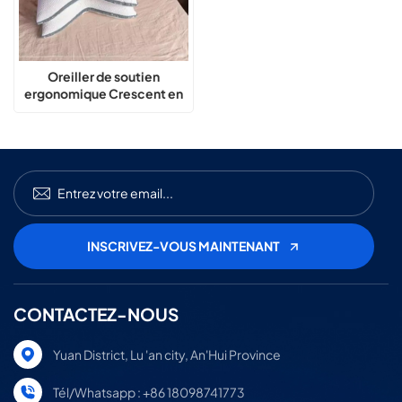
Oreiller de soutien
ergonomique Crescent en
latex pour dormeurs
latéraux
CONTACTEZ-NOUS
Yuan District, Lu 'an city, An'Hui Province
Tél/Whatsapp : +86 18098741773