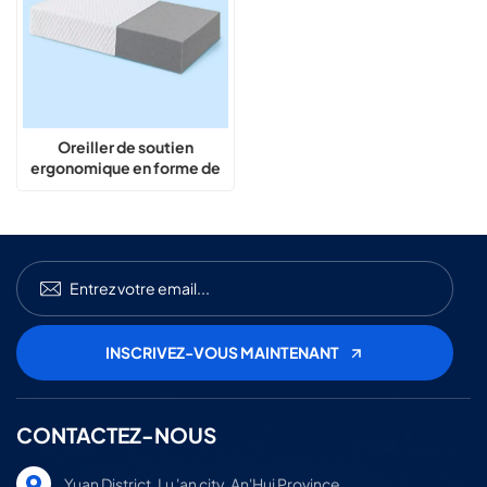
Oreiller de soutien
ergonomique en forme de
cube pour dormeurs
latéraux
CONTACTEZ-NOUS
Yuan District, Lu 'an city, An'Hui Province