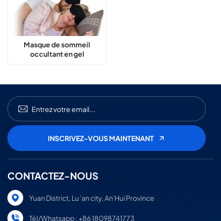
Masque de sommeil
occultant en gel
rafraîchissant 3D avec
ajustement sans pression
CONTACTEZ-NOUS
Yuan District, Lu 'an city, An'Hui Province
Tél/Whatsapp : +86 18098741773