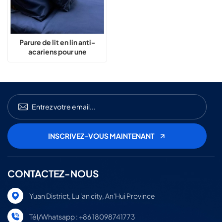
Parure de lit en lin anti-
acariens pour une
protection contre les
allergies
CONTACTEZ-NOUS
Yuan District, Lu 'an city, An'Hui Province
Tél/Whatsapp : +86 18098741773