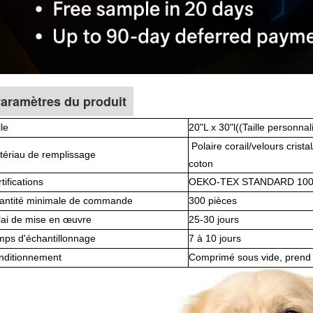
aramètres du produit
lle
20"L x 30"l
(
(Taille personnal
Polaire corail/velours crista
tériau de remplissage
coton
tifications
OEKO-TEX STANDARD 100, 
antité minimale de commande
300 pièces
lai de mise en œuvre
25-30 jours
mps d'échantillonnage
7 à 10 jours
nditionnement
Comprimé sous vide, prend 