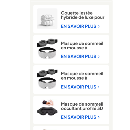
Couette lestée
hybride de luxe pour
l'hiver
EN SAVOIR PLUS
Masque de sommeil
en mousse à
mémoire de forme
3D pour bloquer la
EN SAVOIR PLUS
lumière
Masque de sommeil
en mousse à
mémoire de forme
3D réglable 100 %
EN SAVOIR PLUS
bloquant la lumière
Masque de sommeil
occultant profilé 3D
avec mousse à
mémoire de forme
EN SAVOIR PLUS