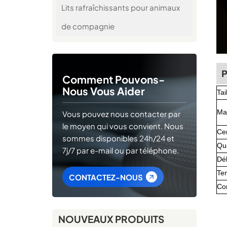
Lits rafraîchissants pour animaux
de compagnie
P
Comment Pouvons-
Nous Vous Aider
Tai
Ma
Vous pouvez nous contacter par
le moyen qui vous convient. Nous
Cer
sommes disponibles 24h/24 et
Qu
7j/7 par e-mail ou par téléphone.
Dé
Te
CONTACTEZ-NOUS
Co
NOUVEAUX PRODUITS