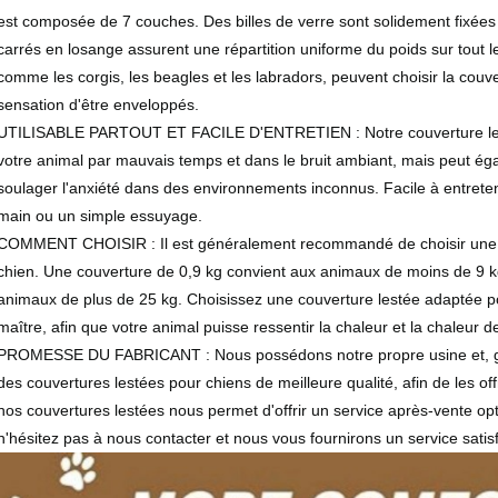
est composée de 7 couches. Des billes de verre sont solidement fixée
carrés en losange assurent une répartition uniforme du poids sur tout le
comme les corgis, les beagles et les labradors, peuvent choisir la couver
sensation d'être enveloppés.
UTILISABLE PARTOUT ET FACILE D'ENTRETIEN : Notre couverture lesté
votre animal par mauvais temps et dans le bruit ambiant, mais peut ég
soulager l'anxiété dans des environnements inconnus. Facile à entretenir
main ou un simple essuyage.
COMMENT CHOISIR : Il est généralement recommandé de choisir une c
chien. Une couverture de 0,9 kg convient aux animaux de moins de 9 k
animaux de plus de 25 kg. Choisissez une couverture lestée adaptée pou
maître, afin que votre animal puisse ressentir la chaleur et la chaleur d
PROMESSE DU FABRICANT : Nous possédons notre propre usine et, gr
des couvertures lestées pour chiens de meilleure qualité, afin de les of
nos couvertures lestées nous permet d'offrir un service après-vente op
n'hésitez pas à nous contacter et nous vous fournirons un service satisf