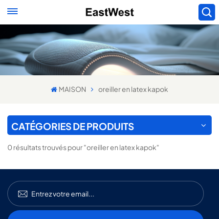
MAISON
oreiller en latex kapok
CATÉGORIES DE PRODUITS
0 résultats trouvés pour "oreiller en latex kapok"