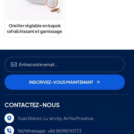
Oreiller réglable en kapok
rafraîchissant et garnissage
naturel
CONTACTEZ-NOUS
Yuan District, Lu 'an city, An'Hui Province
Tél/Whatsapp : +86 18098741773