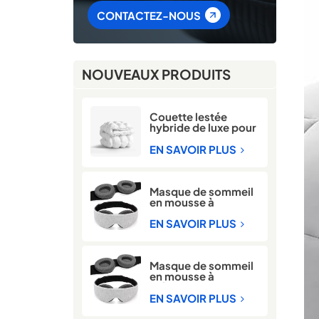
CONTACTEZ-NOUS
NOUVEAUX PRODUITS
Couette lestée
hybride de luxe pour
l'hiver
EN SAVOIR PLUS
Masque de sommeil
en mousse à
mémoire de forme
3D pour bloquer la
EN SAVOIR PLUS
lumière
Masque de sommeil
en mousse à
mémoire de forme
3D réglable 100 %
EN SAVOIR PLUS
bloquant la lumière