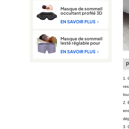
Masque de sommeil
occultant profilé 3D
avec mousse à
mémoire de forme
EN SAVOIR PLUS
Masque de sommeil
lesté réglable pour
hommes et femmes
EN SAVOIR PLUS
P
1. 
res
tou
2. 
ens
dép
3. 