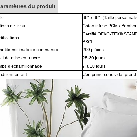
aramètres du produit
lle
88" x 88"
（
Taille personnali
ions de tissu
Coton infusé PCM / Bambou
Certifié OEKO-TEX® STAN
tifications
BSCI.
antité minimale de commande
200 pièces
lai de mise en œuvre
25-30 jours
mps d'échantillonnage
7 à 10 jours
nditionnement
Comprimé sous vide, prend 