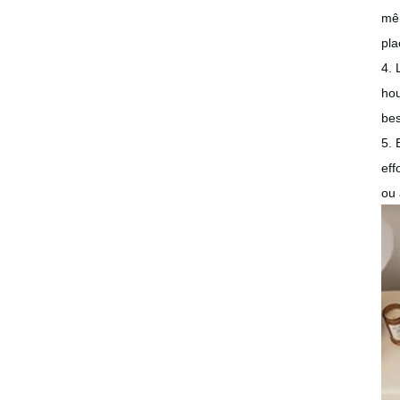
mêm
pla
4. 
hou
bes
5. 
eff
ou 