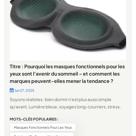
Titre : Pourquoi les masques fonctionnels pour les
yeux sont l'avenir du sommeil – et comment les
marques peuvent-elles mener la tendance ?
Jun 27, 2025
Soyons réalistes : bien dormir n'est plus aussi simple
qu'avant. Lumière bleue, voyages long-courriers, stress,
quartiers bruyants… le dormeur moderne est confronté à
MOTS-CLÉS POPULAIRES :
plus de défis que jamais. C'est précisément pour cette
Masques Fonctionnels Pour Les Yeux
raison. masques fonctionnels pour les yeux se hissent au
sommet de l'innovation en matière de literie. Elles ne se