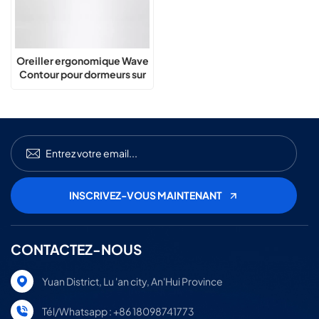
Oreiller ergonomique Wave
Contour pour dormeurs sur
le côté et sur le dos
CONTACTEZ-NOUS
Yuan District, Lu 'an city, An'Hui Province
Tél/Whatsapp : +86 18098741773