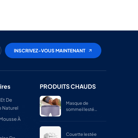
ires
PRODUITS CHAUDS
 Et De
Masque de
 Naturel
sommeil lesté
réglable pour
 Mousse À
hommes et
femmes
Couette lestée
elas De