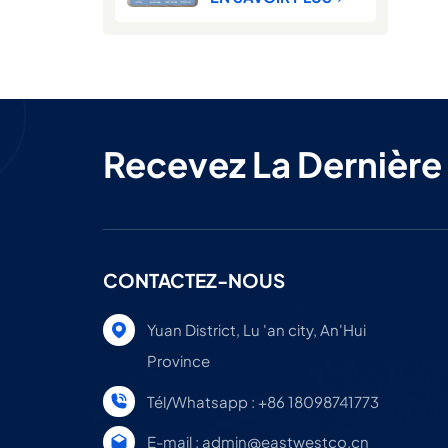
légère et moelleuse
Recevez La Dernière
CONTACTEZ-NOUS
Yuan District, Lu 'an city, An'Hui
Province
Tél/Whatsapp : +86 18098741773
E-mail : admin@eastwestco.cn