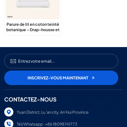
Parure de lit en coton teinté
botanique – Drap-housse et
housse de couette
CONTACTEZ-NOUS
Yuan District, Lu 'an city, An'Hui Province
Tél/Whatsapp : +86 18098741773